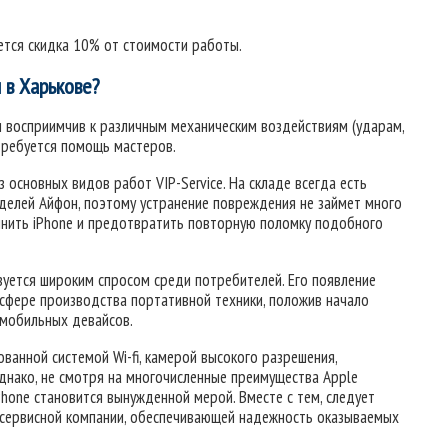
тся скидка 10% от стоимости работы.
 в Харькове?
и восприимчив к различным механическим воздействиям (ударам,
требуется помощь мастеров.
 основных видов работ VIP-Service. На складе всегда есть
оделей Айфон, поэтому устранение повреждения не займет много
инить iPhone и предотвратить повторную поломку подобного
зуется широким спросом среди потребителей. Его появление
фере производства портативной техники, положив начало
 мобильных девайсов.
анной системой Wi-fi, камерой высокого разрешения,
нако, не смотря на многочисленные преимущества Apple
Phone становится вынужденной мерой. Вместе с тем, следует
сервисной компании, обеспечивающей надежность оказываемых