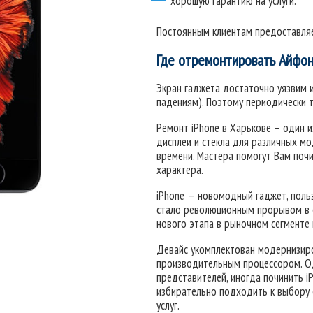
хорошую гарантию на услуги.
Постоянным клиентам предоставляе
Где отремонтировать Айфон
Экран гаджета достаточно уязвим 
падениям). Поэтому периодически 
Ремонт iPhone в Харькове – один из
дисплеи и стекла для различных м
времени. Мастера помогут Вам поч
характера.
iPhone — новомодный гаджет, поль
стало революционным прорывом в с
нового этапа в рыночном сегменте
Девайс укомплектован модернизиров
производительным процессором. Од
представителей, иногда починить i
избирательно подходить к выбору 
услуг.