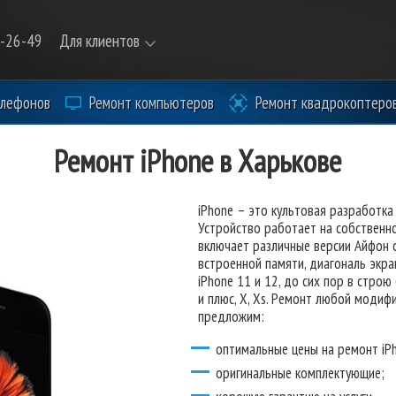
9-26-49
Для клиентов
елефонов
Ремонт компьютеров
Ремонт квадрокоптеро
Ремонт iPhone в Харькове
iPhone – это культовая разработка
Устройство работает на собственно
включает различные версии Айфон 
встроенной памяти, диагональ экран
iPhone 11 и 12, до сих пор в строю о
и плюс, X, Xs. Ремонт любой модиф
предложим:
оптимальные цены на ремонт iPh
оригинальные комплектующие;