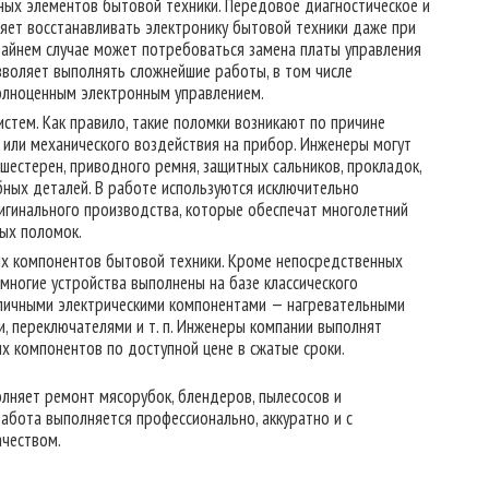
ых элементов бытовой техники. Передовое диагностическое и
яет восстанавливать электронику бытовой техники даже при
райнем случае может потребоваться замена платы управления
зволяет выполнять сложнейшие работы, в том числе
полноценным электронным управлением.
стем. Как правило, такие поломки возникают по причине
а или механического воздействия на прибор. Инженеры могут
шестерен, приводного ремня, защитных сальников, прокладок,
бных деталей. В работе используются исключительно
игинального производства, которые обеспечат многолетний
ных поломок.
их компонентов бытовой техники. Кроме непосредственных
многие устройства выполнены на базе классического
зличными электрическими компонентами — нагревательными
, переключателями и т. п. Инженеры компании выполнят
х компонентов по доступной цене в сжатые сроки.
олняет ремонт мясорубок, блендеров, пылесосов и
абота выполняется профессионально, аккуратно и с
чеством.