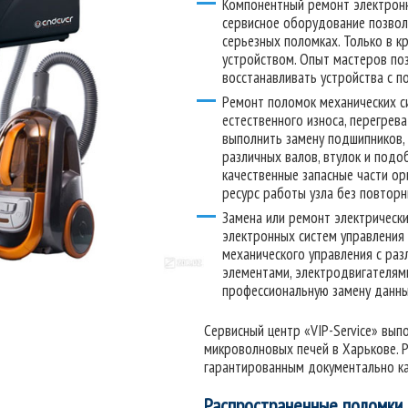
Компонентный ремонт электронн
сервисное оборудование позвол
серьезных поломках. Только в к
устройством. Опыт мастеров по
восстанавливать устройства с 
Ремонт поломок механических си
естественного износа, перегрев
выполнить замену подшипников, 
различных валов, втулок и подо
качественные запасные части ор
ресурс работы узла без повтор
Замена или ремонт электрическ
электронных систем управления 
механического управления с ра
элементами, электродвигателями
профессиональную замену данны
Сервисный центр «VIP-Service» вып
микроволновых печей в Харькове. Р
гарантированным документально ка
Распространенные поломки