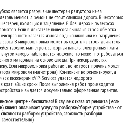
убках является разрушение шестерен редуктора из-за
деталь меняют, а ремонт не стоит слишком дорого. В некоторых
шестерен, входящих в зацепление. В блендерах и пылесосах
ромотор. Если в двигателе пылесоса вышла из строя обмотка
 неисправность касается износа подшипников или их разрушения,
лесоса. В микроволновках может выходить из строя двигатель
ся тарелки, магнетрон, сенсорная панель, электронная плата
ы внутри камеры наблюдается искрение, то может потребоваться
онного материала на основе слюды. При неисправностях
ену. Если микроволновка работает, но не греет, причина может
атора микроволн (магнетрона). Компонент не ремонтируют, а
чаев инженерам «VIP-Service» удается недорого
в кратчайшие сроки. После выполнения работ производится
стройства и выдается документально оформленная гарантия.
исном центре - бесплатная! В случае отказа от ремонта ( если
) клиент оплачивает услугу по разборке/сборке устройства - от
 от сложности разборки устройства, сложность разборки
 самостоятельно)