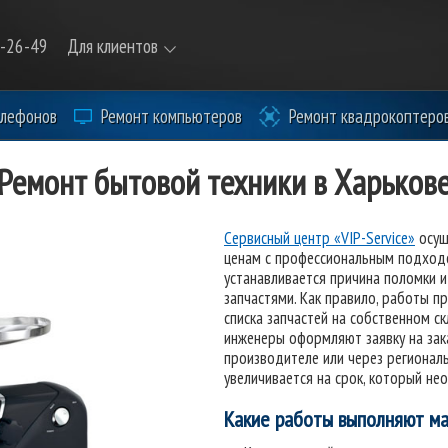
9-26-49
Для клиентов
елефонов
Ремонт компьютеров
Ремонт квадрокоптеро
Ремонт бытовой техники в Харьков
Сервисный центр «VIP-Service»
осущ
ценам с профессиональным подходо
устанавливается причина поломки и
запчастями. Как правило, работы п
списка запчастей на собственном с
инженеры оформляют заявку на зак
производителе или через регионал
увеличивается на срок, который не
Какие работы выполняют мас