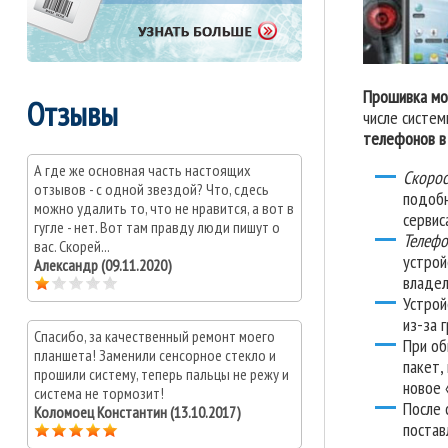
Прошивка мо
Отзывы
числе систе
телефонов в
А где же основная часть настоящих
Скорос
отзывов - с одной звездой? Что, сдесь
подобн
можно удалить то, что не нравится, а вот в
сервис
гугле - нет. Вот там правду люди пишут о
Телефо
вас. Скорей...
устрой
Александр (09.11.2020)
владел
Устро
из-за 
Спасибо, за качественный ремонт моего
При об
планшета! Заменили сенсорное стекло и
пакет,
прошили систему, теперь пальцы не режу и
новое 
система не тормозит!
После 
Коломоец Константин (13.10.2017)
постав