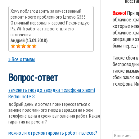
восста
Хочу поблагодарить за качественный
Важно!
При п
ремонт моего проблемного Lenovo G555.
облачное хр
Отличный персонал и сервис! Рекомендую.
которые нев
P.s. Wi-fi работает, просто для его
облачное хра
включения...
операции во
Андрей (13.01.2018)
была перед 
Также сбои в
» Все отзывы
беспроводных
также вызыва
Вопрос-ответ
сбои заключ
телефона. Ин
заменить гнездо зарядки телефона xiaomi
Redmi note 8
добрый день, я хотела поинтересоваться о
замене поломанного гнезда зарядки на моем
телефоне, цена и сроки выполнения работ. Какая
гарантия на ремонт?
можно ли отремонтировать робот-пылесос?
Ваше имя