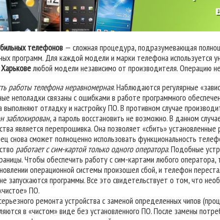
бильных телефонов
— сложная процедура, подразумевающая полноц
мных программ. Для каждой модели и марки телефона используется у
 Харькове
любой модели независимо от производителя. Операцию не
ть работы телефона неравномерная
. Наблюдаются регулярные «завис
ые неполадки связаны с ошибками в работе программного обеспечени
а выполняют отладку и настройку ПО. В противном случае производ
н заблокирован
, а пароль восстановить не возможно. В данном слу
ства является перепрошивка. Она позволяет «сбить» установленные 
ец снова сможет полноценно использовать функциональность телеф
йство
работает с сим-картой только одного оператора
. Подобные уст
границы. Чтобы обеспечить работу с сим-картами любого оператора
новлении операционной системы произошел сбой, и телефон перестал
 не запускаются программы. Все это свидетельствует о том, что нео
«чистое» ПО.
серьезного ремонта устройства с заменой определенных чипов (про
ляются в «чистом» виде без установленного ПО. После замены потр