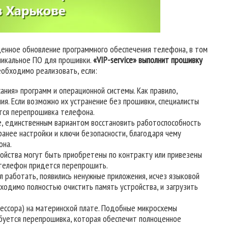
енное обновление программного обеспечения телефона, в том
никальное ПО для прошивки.
«VIP-service» выполнит прошивку
обходимо реализовать, если:
ания» программ и операционной системы. Как правило,
я. Если возможно их устранение без прошивки, специалисты
ится перепрошивка телефона.
чае, единственным вариантом восстановить работоспособность
ранее настройки и ключи безопасности, благодаря чему
она.
ройства могут быть приобретены по контракту или привезены
, телефон придется перепрошить.
 работать, появились ненужные приложения, исчез языковой
бходимо полностью очистить память устройства, и загрузить
цессора) на материнской плате. Подобные микросхемы
ебуется перепрошивка, которая обеспечит полноценное