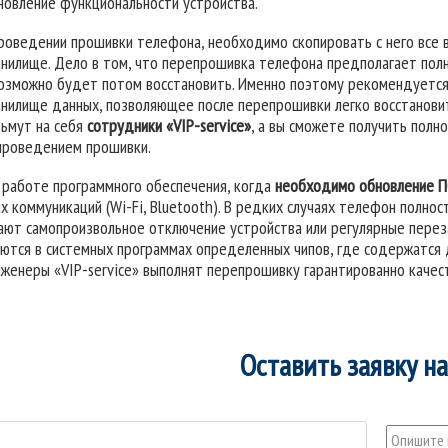
новление функциональности устройства.
роведении прошивки телефона, необходимо скопировать с него все 
анилище. Дело в том, что перепрошивка телефона предполагает полн
озможно будет потом восстановить. Именно поэтому рекомендуется
нилище данных, позволяющее после перепрошивки легко восстановить
зьмут на себя
сотрудники «VIP-service»
, а вы сможете получить пол
проведением прошивки.
 работе программного обеспечения, когда
необходимо обновление П
 коммуникаций (Wi-Fi, Bluetooth). В редких случаях телефон полнос
ют самопроизвольное отключение устройства или регулярные переза
аются в системных программах определенных чипов, где содержатся
женеры «VIP-service» выполнят перепрошивку гарантированно качес
Оставить заявку н
Опишите